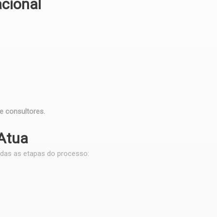
acional
 consultores.
Atua
das as etapas do processo: