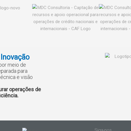
 Inovação
 por meio de
eparada para
écnica e visão
urar operações de
ciência.
Siga-nos