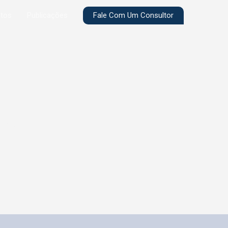
Fale Com Um Consultor
etos
Publicações
para Entes Públicos e
ção