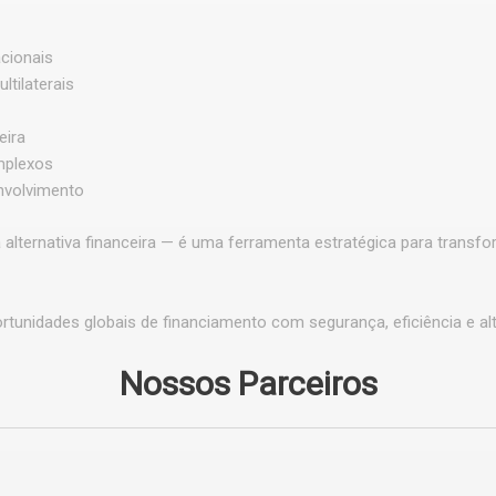
acionais
tilaterais
eira
mplexos
nvolvimento
lternativa financeira — é uma ferramenta estratégica para transfor
tunidades globais de financiamento com segurança, eficiência e al
Nossos Parceiros