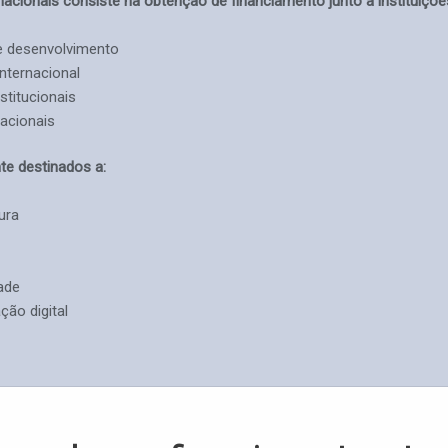
nacionais consiste na obtenção de financiamento junto a instituiçõe
de desenvolvimento
nternacional
stitucionais
nacionais
te destinados a:
ura
dade
ão digital