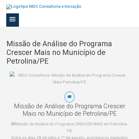
Ir
Menu
para
Principal
o
conteúdo
Post
navigation
Missão de Análise do Programa
Crescer Mais no Município de
Petrolina/PE
Missão de Análise do Programa Crescer
Mais no Município de Petrolina/PE
🚧Missão de Análise do Programa CRESCER MAIS em Petrolina-
PE
Entre os dias 28 de julho e 1º de agosto, acontece no município