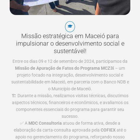
Missão estratégica em Maceió para
impulsionar o desenvolvimento social e
sustentável!
Entre os dias 09 e 12 de setembro de 2024, participamos da
Missão de Apuração de Fatos do Programa MCZ3i
– um
projeto focado na integração, desenvolvimento social e
sustentabilidade em Maceió, em parceria com o Banco NDB e
o Município de Maceió.
🏗️ Durante a missão, realizamos visitas técnicas, discutimos
aspectos técnicos, financeiros e econômicos, e avaliamos os
componentes essenciais do programa para garantir seu
sucesso.
✅ A
MDC Consultoria
atuou de forma ativa, desde a
elaboração da carta-consulta aprovada pela
COFIEX
até o
apoio no gerenciamento do programa, reforçando nosso