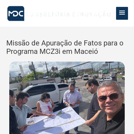
Ir
Men
para
Princ
o
conteúdo
Post
navigation
Missão de Apuração de Fatos para o
Programa MCZ3i em Maceió