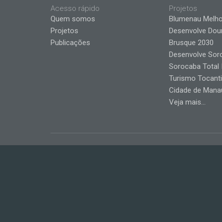
Acesso rápido
Projetos
Quem somos
Blumenau Melho
Projetos
Desenvolve Dou
Publicações
Brusque 2030
Desenvolve Sor
Sorocaba Total I
Turismo Tocant
Cidade de Mana
Veja mais...