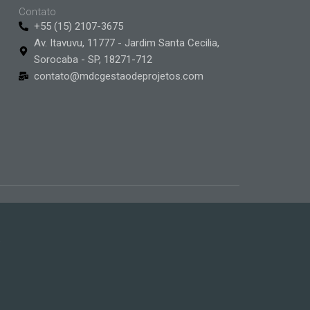
Contato
+55 (15) 2107-3675
Av. Itavuvu, 11777 - Jardim Santa Cecilia,
Sorocaba - SP, 18271-712
contato@mdcgestaodeprojetos.com
s