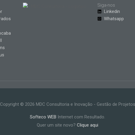
Siga-nos
r
Linkedin
rados
Whatsapp
ocaba
I
ins
us
Copyright © 2026
MDC Consultoria e Inovação - Gestão de Projeto
Softeco WEB
Internet com Resultado.
Quer um site novo?
Clique aqui