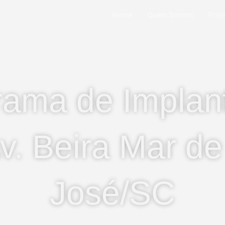
Home
Quem Somos
Proj
rama de Implan
v. Beira Mar d
José/SC
tem como objetivo a implantação 