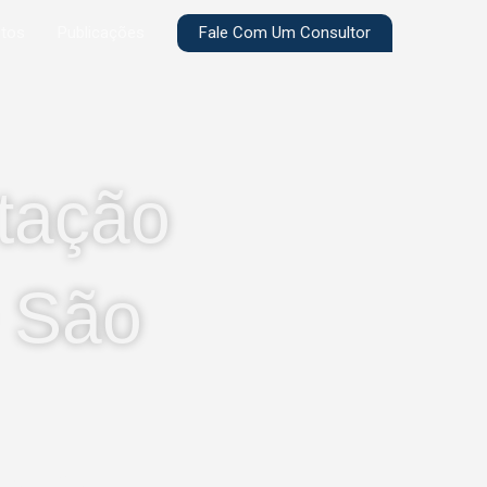
Fale Com Um Consultor
etos
Publicações
tação
e São
da Av. Beira